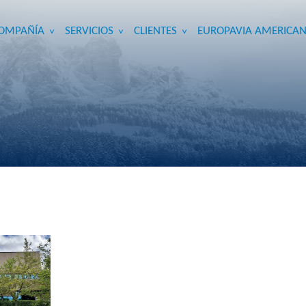
OMPAÑÍA
SERVICIOS
CLIENTES
EUROPAVIA AMERICAN
>
>
>