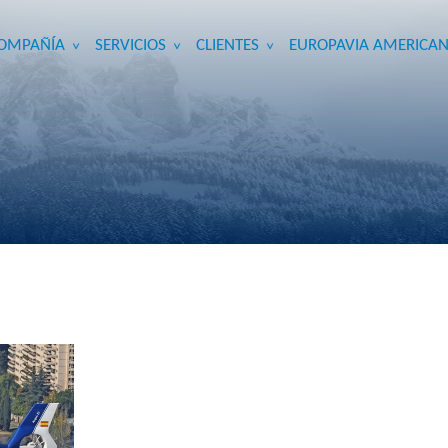
OMPAÑÍA
SERVICIOS
CLIENTES
EUROPAVIA AMERICAN
>
>
>